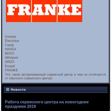
Gorenje
Electrolux
Candy
HANSA
BEKO
Whirlpool
ARDO
Kospel
FRANKE
Что такое авторизованный сервисный центр и чем он отличается
от обычного сервисного центра
Новости
Работа сервисного центра на новогодние
праздники 2019