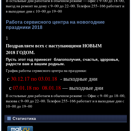
В остальные дни работаем
в обычном
режиме —
офис с
9–00 до
18–00,
выезд
на ремонт
на дому
с
9–00 до
22–00.
Телефон
255–166 работает
и
в выходные
дни с
10–00 до
19–00
Работа сервисного центра на новогодние
праздники 2018
1
Поздравляем всех
с наступающими
НОВЫМ
2018 ГОДОМ.
Пусть этот год принесет благополучия, счастья, здоровья,
радости вам
и вашим
родным.
График работы сервисного центра
на праздники:
с
30.12.17 по 03.01.18
- выходные дни
с
07.01.18 по 08.01.18
— выходные дни
В остальные дни работаем
в обычном
режиме —
Офис с
9–00 до
18–00,
вызова с
9–00 до
22–00.
Телефон
255–166 работает
и
в выходные
дни с
10–00 до
19–00
Статистика