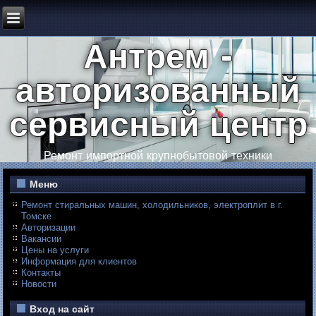
Антрем -
авторизованный
сервисный центр
Ремонт импортной крупнобытовой техники
Меню
Ремонт стиральных машин, холодильников, электроплит в г.
Томске
Авторизации
Вакансии
Цены на услуги
Информация для клиентов
Контакты
Новости
Вход на сайт