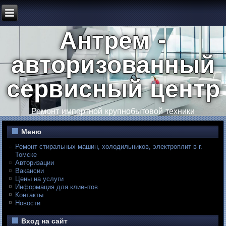
Антрем -
авторизованный
сервисный центр
Ремонт импортной крупнобытовой техники
Меню
Ремонт стиральных машин, холодильников, электроплит в г.
Томске
Авторизации
Вакансии
Цены на услуги
Информация для клиентов
Контакты
Новости
Вход на сайт