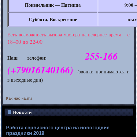
Понедельник —
Пятница
9:00
Суббота, Воскресение
вых
с
Есть возможность вызова мастера
на вечернее
время
18–00 до
22-00
255-166
Наш телефон:
(+79016140166)
(звонки принимаются и
в выходные
дни)
Как нас найти
Новости
Работа сервисного центра на новогодние
праздники 2019