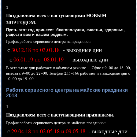
1
Поздравляем всех
с наступающими
НОВЫМ
2019 ГОДОМ.
Пусть этот год принесет благополучия, счастья, здоровья,
радости вам
и вашим
родным.
График работы сервисного центра
на праздники:
с
30.12.18 по 03.01.18
- выходные дни
с
06.01.19 по 08.01.19
— выходные дни
В остальные дни работаем
в обычном
режиме —
Офис с
9–00 до
18–00,
вызова с
9–00 до
22–00.
Телефон
255–166 работает
и
в выходные
дни с
10–00 до
19–00
Работа сервисного центра на майские праздники
2018
1
Поздравляем всех
с наступающими
празниками.
График работы сервисного центра
на майские
праздники:
с
29.04.18 по 02.05.18 и 09.05.18
- выходные дни