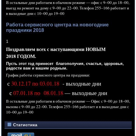
В остальные дни работаем
в обычном
режиме —
офис с
9–00 до
18–00,
выезд
на ремонт
на дому
с
9–00 до
22–00.
Телефон
255–166 работает
и
в выходные
дни с
10–00 до
19–00
Работа сервисного центра на новогодние
праздники 2018
1
Поздравляем всех
с наступающими
НОВЫМ
2018 ГОДОМ.
Пусть этот год принесет благополучия, счастья, здоровья,
радости вам
и вашим
родным.
График работы сервисного центра
на праздники:
с
30.12.17 по 03.01.18
- выходные дни
с
07.01.18 по 08.01.18
— выходные дни
В остальные дни работаем
в обычном
режиме —
Офис с
9–00 до
18–00,
вызова с
9–00 до
22–00.
Телефон
255–166 работает
и
в выходные
дни с
10–00 до
19–00
Статистика