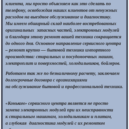
клиента,
мы просто
объясняем как это сделать по
телефону, освобождая наших клиентов
от ненужных
расходов
на выездное
обслуживание
и диагностику.
Мы имеем
обширный склад наиболее востребованных
оригинальных запасных частей, электронных модулей
и благодаря
этому ремонт вашей техники сокращается
до одного
дня. Основное направление сервисного центра
– ремонт
крупно —
бытовой техники импортного
производства: стиральных
и посудомоечных
машин,
электроплит
и поверхностей,
холодильников, бойлеров.
Работаем
так же
по безналичному расчету, заключаем
долгосрочные договора
с организациями
на обслуживание
бытовой
и профессиональной
техники.
«Коньком» сервисного центра является
не просто
замена электронных модулей при
их неисправности
к стиральным
машинам, холодильникам
и плитам,
а глубокая
диагностика модулей с
их ремонтом