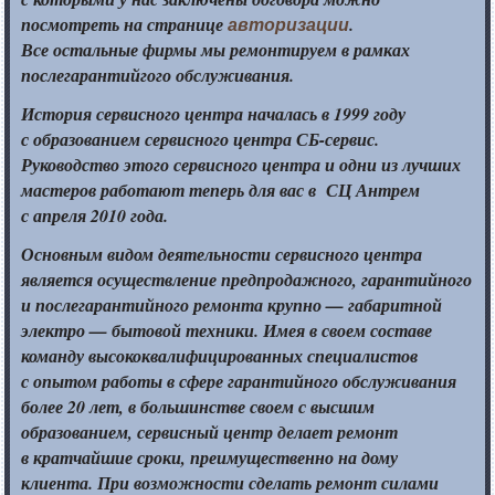
посмотреть
на странице
.
авторизации
Все остальные
фирмы
мы ремонтируем
в рамках
послегарантийгого обслуживания.
История сервисного центра началась в
1999 году
с образованием
сервисного центра
СБ-сервис.
Руководство этого сервисного центра
и одни
из лучших
мастеров работают теперь для вас в СЦ Антрем
с апреля
2010 года.
Основным видом деятельности сервисного центра
является осуществление предпродажного, гарантийного
и послегарантийного
ремонта
крупно —
габаритной
электро —
бытовой техники.
Имея в своем
составе
команду высококвалифицированных специалистов
с опытом
работы
в сфере
гарантийного обслуживания
более
20 лет,
в большинстве
своем
с высшим
образованием, сервисный центр делает ремонт
в кратчайшие
сроки, преимущественно
на дому
клиента.
При возможности
сделать ремонт силами