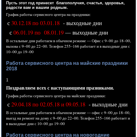
Пусть этот год принесет благополучия, счастья, здоровья,
радости вам
и вашим
родным.
График работы сервисного центра
на праздники:
с
30.12.18 по 03.01.18
- выходные дни
с
06.01.19 по 08.01.19
— выходные дни
В остальные дни работаем
в обычном
режиме —
Офис с
9–00 до
18–00,
вызова с
9–00 до
22–00.
Телефон
255–166 работает
и
в выходные
дни с
10–00 до
19–00
Работа сервисного центра на майские праздники
2018
1
Поздравляем всех
с наступающими
празниками.
График работы сервисного центра
на майские
праздники:
с
29.04.18 по 02.05.18 и 09.05.18
- выходные дни
В остальные дни работаем
в обычном
режиме —
офис с
9–00 до
18–00,
выезд
на ремонт
на дому
с
9–00 до
22–00.
Телефон
255–166 работает
и
в выходные
дни с
10–00 до
19–00
Работа сервисного центра на новогодние