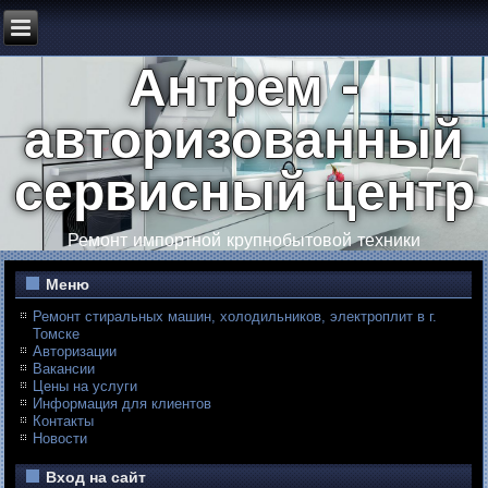
Антрем -
авторизованный
сервисный центр
Ремонт импортной крупнобытовой техники
Меню
Ремонт стиральных машин, холодильников, электроплит в г.
Томске
Авторизации
Вакансии
Цены на услуги
Информация для клиентов
Контакты
Новости
Вход на сайт