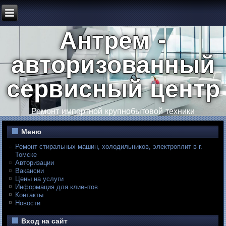
Антрем -
авторизованный
сервисный центр
Ремонт импортной крупнобытовой техники
Меню
Ремонт стиральных машин, холодильников, электроплит в г.
Томске
Авторизации
Вакансии
Цены на услуги
Информация для клиентов
Контакты
Новости
Вход на сайт