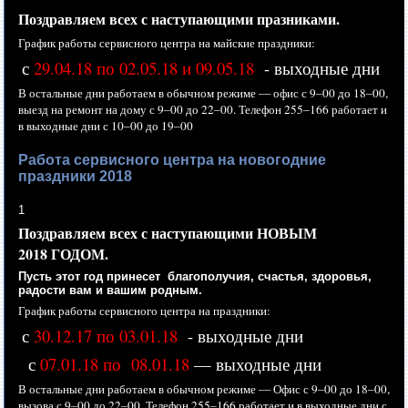
Поздравляем всех
с наступающими
празниками.
График работы сервисного центра
на майские
праздники:
с
29.04.18 по 02.05.18 и 09.05.18
- выходные дни
В остальные дни работаем
в обычном
режиме —
офис с
9–00 до
18–00,
выезд
на ремонт
на дому
с
9–00 до
22–00.
Телефон
255–166 работает
и
в выходные
дни с
10–00 до
19–00
Работа сервисного центра на новогодние
праздники 2018
1
Поздравляем всех
с наступающими
НОВЫМ
2018 ГОДОМ.
Пусть этот год принесет благополучия, счастья, здоровья,
радости вам
и вашим
родным.
График работы сервисного центра
на праздники:
с
30.12.17 по 03.01.18
- выходные дни
с
07.01.18 по 08.01.18
— выходные дни
В остальные дни работаем
в обычном
режиме —
Офис с
9–00 до
18–00,
вызова с
9–00 до
22–00.
Телефон
255–166 работает
и
в выходные
дни с