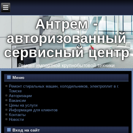
Антрем -
авторизованный
сервисный центр
Ремонт импортной крупнобытовой техники
Меню
Ремонт стиральных машин, холодильников, электроплит в г.
Томске
Авторизации
Вакансии
Цены на услуги
Информация для клиентов
Контакты
Новости
Вход на сайт