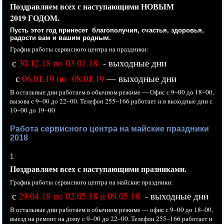
Поздравляем всех
с наступающими
НОВЫМ
2019 ГОДОМ.
Пусть этот год принесет благополучия, счастья, здоровья,
радости вам
и вашим
родным.
График работы сервисного центра
на праздники:
с
30.12.18 по 03.01.18
- выходные дни
с
06.01.19 по 08.01.19
— выходные дни
В остальные дни работаем
в обычном
режиме —
Офис с
9–00 до
18–00,
вызова с
9–00 до
22–00.
Телефон
255–166 работает
и
в выходные
дни с
10–00 до
19–00
Работа сервисного центра на майские праздники
2018
1
Поздравляем всех
с наступающими
празниками.
График работы сервисного центра
на майские
праздники:
с
29.04.18 по 02.05.18 и 09.05.18
- выходные дни
В остальные дни работаем
в обычном
режиме —
офис с
9–00 до
18–00,
выезд
на ремонт
на дому
с
9–00 до
22–00.
Телефон
255–166 работает
и