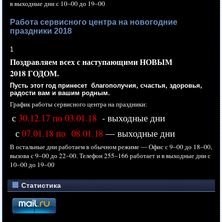
в выходные
дни с
10–00 до
19–00
Работа сервисного центра на новогодние
праздники 2018
1
Поздравляем всех
с наступающими
НОВЫМ
2018 ГОДОМ.
Пусть этот год принесет благополучия, счастья, здоровья,
радости вам
и вашим
родным.
График работы сервисного центра
на праздники:
с
30.12.17 по 03.01.18
- выходные дни
с
07.01.18 по 08.01.18
— выходные дни
В остальные дни работаем
в обычном
режиме —
Офис с
9–00 до
18–00,
вызова с
9–00 до
22–00.
Телефон
255–166 работает
и
в выходные
дни с
10–00 до
19–00
Статистика