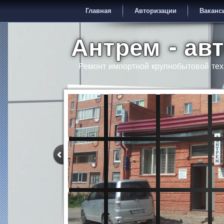
Главная
Авторизации
Ваканс
Антрем - ав
Ремонт импортной крупнобытовой тех