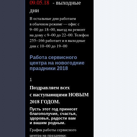
09.05.18
- выходные
дни
В остальные дни работаем
в обычном
режиме —
офис с
9–00 до
18–00,
выезд
на ремонт
на дому
с
9–00 до
22–00.
Телефон
255–166 работает
и
в выходные
дни с
10–00 до
19–00
Работа сервисного
центра на новогодние
праздники 2018
1
Поздравляем всех
с наступающими
НОВЫМ
2018 ГОДОМ.
Пусть этот год принесет
благополучия, счастья,
здоровья, радости вам
и вашим
родным.
График работы сервисного
центра
на праздники: