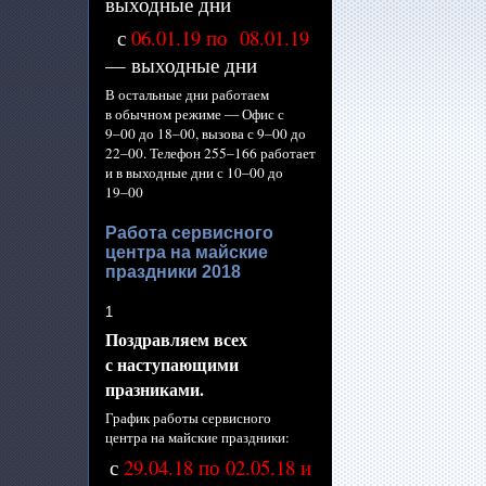
выходные дни
с
06.01.19 по 08.01.19
— выходные дни
В остальные дни работаем
в обычном
режиме —
Офис с
9–00 до
18–00,
вызова с
9–00 до
22–00.
Телефон
255–166 работает
и
в выходные
дни с
10–00 до
19–00
Работа сервисного
центра на майские
праздники 2018
1
Поздравляем всех
с наступающими
празниками.
График работы сервисного
центра
на майские
праздники:
с
29.04.18 по 02.05.18 и