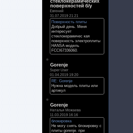
стеклокерамических
поверхностей б/у
Евгений
31.07.2019 21:21
Поверхность плиты
Добрый день. Меня
интересует
стеклокерамичес кая
поверхность электроплиты
HANSA модель
FCCI67336060.
Gorenje
Super User
01.04.2019 19:20
RE: Gorenje
Нужна модель плиты или
артикул
Gorenje
Наталья Можаева
11.03.2019 16:16
блокировка
Не могу снять блокировку с
плиты gorenje. при