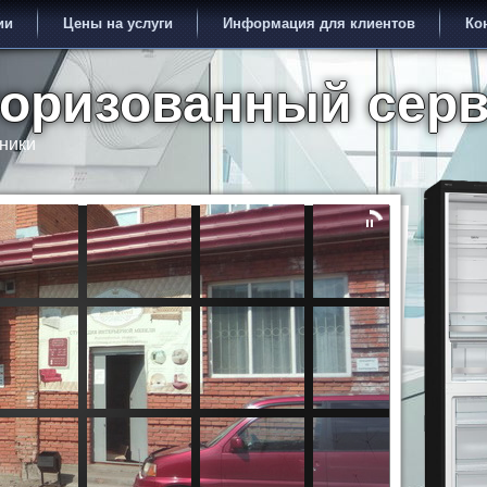
ии
Цены на услуги
Информация для клиентов
Ко
торизованный сер
ники