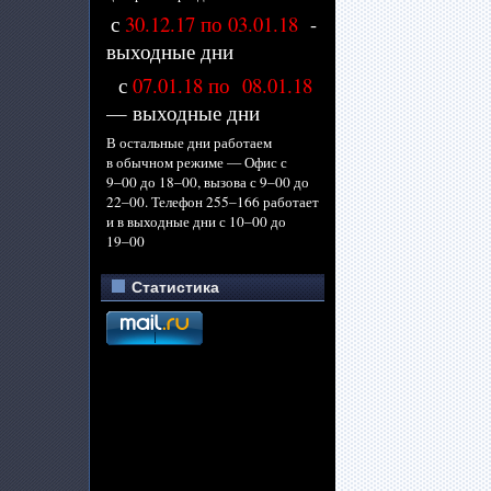
с
30.12.17 по 03.01.18
-
выходные дни
с
07.01.18 по 08.01.18
— выходные дни
В остальные дни работаем
в обычном
режиме —
Офис с
9–00 до
18–00,
вызова с
9–00 до
22–00.
Телефон
255–166 работает
и
в выходные
дни с
10–00 до
19–00
Статистика