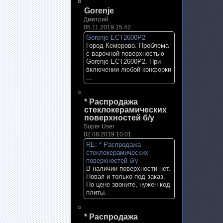
Gorenje
Дмитрий
05.11.2019 15:42
Gorenje ECT2600P2
Город Кемерово. Проблема
с варочной поверхностью
Gorenje ECT2600P2. При
включении любой конфорки
...
* Распродажа
стеклокерамических
поверхностей б/у
Super User
02.08.2019 10:01
RE: * Распродажа
стеклокерамических
поверхностей б/у
В наличии поверхности нет.
Новая и только под заказ.
По цене звоните, нужен код
плиты.
* Распродажа