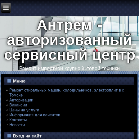
Антрем -
авторизованный
сервисный центр
Ремонт импортной крупнобытовой техники
Меню
Ремонт стиральных машин, холодильников, электроплит в г.
Томске
Авторизации
Вакансии
Цены на услуги
Информация для клиентов
Контакты
Новости
Вход на сайт