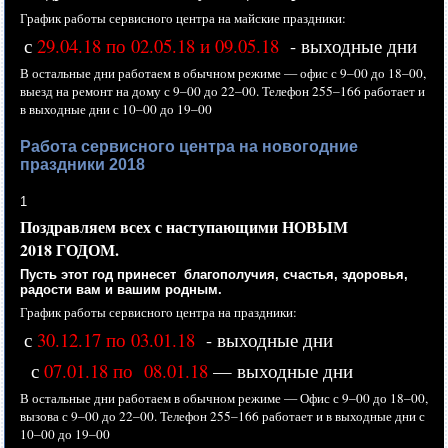
График работы сервисного центра
на майские
праздники:
с
29.04.18 по 02.05.18 и 09.05.18
- выходные дни
В остальные дни работаем
в обычном
режиме —
офис с
9–00 до
18–00,
выезд
на ремонт
на дому
с
9–00 до
22–00.
Телефон
255–166 работает
и
в выходные
дни с
10–00 до
19–00
Работа сервисного центра на новогодние
праздники 2018
1
Поздравляем всех
с наступающими
НОВЫМ
2018 ГОДОМ.
Пусть этот год принесет благополучия, счастья, здоровья,
радости вам
и вашим
родным.
График работы сервисного центра
на праздники:
с
30.12.17 по 03.01.18
- выходные дни
с
07.01.18 по 08.01.18
— выходные дни
В остальные дни работаем
в обычном
режиме —
Офис с
9–00 до
18–00,
вызова с
9–00 до
22–00.
Телефон
255–166 работает
и
в выходные
дни с
10–00 до
19–00