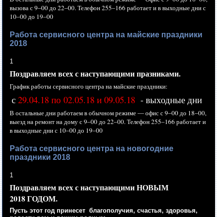
вызова с
9–00 до
22–00.
Телефон
255–166 работает
и
в выходные
дни с
10–00 до
19–00
Работа сервисного центра на майские праздники
2018
1
Поздравляем всех
с наступающими
празниками.
График работы сервисного центра
на майские
праздники:
с
29.04.18 по 02.05.18 и 09.05.18
- выходные дни
В остальные дни работаем
в обычном
режиме —
офис с
9–00 до
18–00,
выезд
на ремонт
на дому
с
9–00 до
22–00.
Телефон
255–166 работает
и
в выходные
дни с
10–00 до
19–00
Работа сервисного центра на новогодние
праздники 2018
1
Поздравляем всех
с наступающими
НОВЫМ
2018 ГОДОМ.
Пусть этот год принесет благополучия, счастья, здоровья,