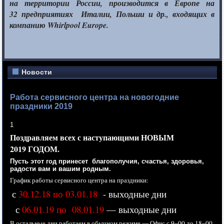
на территории
России, производится
в Европе
на
32 предприятиях
Италии, Польши
и др.,
входящих в
компанию Whirlpool Europe.
Новости
Работа сервисного центра на новогодние
праздники 2019
1
Поздравляем всех
с наступающими
НОВЫМ
2019 ГОДОМ.
Пусть этот год принесет благополучия, счастья, здоровья,
радости вам
и вашим
родным.
График работы сервисного центра
на праздники:
с
30.12.18 по 03.01.18
- выходные дни
с
06.01.19 по 08.01.19
— выходные дни
В остальные дни работаем
в обычном
режиме —
Офис с
9–00 до
18–00,