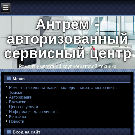
Антрем -
авторизованный
сервисный центр
Ремонт импортной крупнобытовой техники
Меню
Ремонт стиральных машин, холодильников, электроплит в г.
Томске
Авторизации
Вакансии
Цены на услуги
Информация для клиентов
Контакты
Новости
Вход на сайт