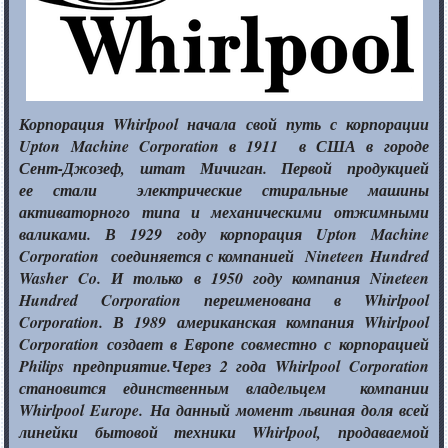
Корпорация Whirlpool начала свой путь
с корпорации
Upton Machine Corporation в 1911
в США
в городе
Сент-Джозеф,
штат Мичиган. Первой продукцией
ее стали
электрические стиральные машины
активаторного типа
и механическими
отжимными
валиками.
В 1929
году корпорация Upton Machine
Corporation соединяется
с компанией
Nineteen Hundred
Washer Co.
И только
в
1950 году
компания Nineteen
Hundred Corporation переименована
в Whirlpool
Corporation.
В 1989
американская компания Whirlpool
Corporation создает
в Европе
совместно
с корпорацией
Philips предприятие.Через
2 года
Whirlpool Corporation
становится единственным владельцем компании
Whirlpool Europe.
На данный
момент львиная доля всей
линейки бытовой техники Whirlpool, продаваемой