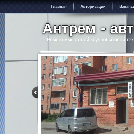
Главная
Авторизации
Ваканс
Антрем - ав
Ремонт импортной крупнобытовой тех