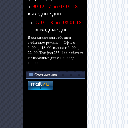
с
30.12.17 по 03.01.18
-
выходные дни
с
07.01.18 по 08.01.18
— выходные дни
В остальные дни работаем
в обычном
режиме —
Офис с
9–00 до
18–00,
вызова с
9–00 до
22–00.
Телефон
255–166 работает
и
в выходные
дни с
10–00 до
19–00
Статистика