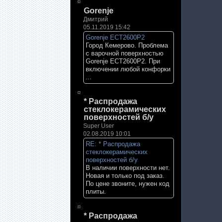
Gorenje
Дмитрий
05.11.2019 15:42
Gorenje ECT2600P2
Город Кемерово. Проблема
с варочной поверхностью
Gorenje ECT2600P2. При
включении любой конфорки
...
* Распродажа
стеклокерамических
поверхностей б/у
Super User
02.08.2019 10:01
RE: * Распродажа
стеклокерамических
поверхностей б/у
В наличии поверхности нет.
Новая и только под заказ.
По цене звоните, нужен код
плиты.
* Распродажа