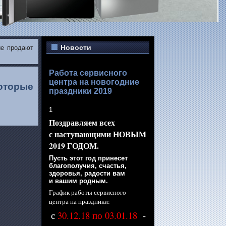
Новости
ые продают
Работа сервисного
центра на новогодние
оторые
праздники 2019
1
Поздравляем всех
с наступающими
НОВЫМ
2019 ГОДОМ.
Пусть этот год принесет
благополучия, счастья,
здоровья, радости вам
и вашим
родным.
График работы сервисного
центра
на праздники:
с
30.12.18 по 03.01.18
-