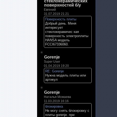
стеклокерамических
поверхностей б/у
Евгений
31.07.2019 21:21
Поверхность плиты
Добрый день. Меня
интересует
стеклокерамичес кая
поверхность электроплиты
HANSA модель
FCCI67336060.
Gorenje
Super User
01.04.2019 19:20
RE: Gorenje
Нужна модель плиты или
артикул
Gorenje
Наталья Можаева
11.03.2019 16:16
блокировка
Не могу снять блокировку с
плиты gorenje. при