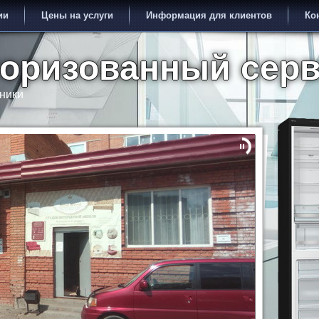
ии
Цены на услуги
Информация для клиентов
Ко
торизованный сер
ники