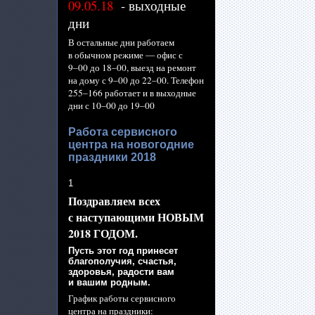
09.05.18
- выходные
дни
В остальные дни работаем
в обычном
режиме —
офис с
9–00 до
18–00,
выезд
на ремонт
на дому
с
9–00 до
22–00.
Телефон
255–166 работает
и
в выходные
дни с
10–00 до
19–00
Работа сервисного
центра на новогодние
праздники 2018
1
Поздравляем всех
с наступающими
НОВЫМ
2018 ГОДОМ.
Пусть этот год принесет
благополучия, счастья,
здоровья, радости вам
и вашим
родным.
График работы сервисного
центра
на праздники: