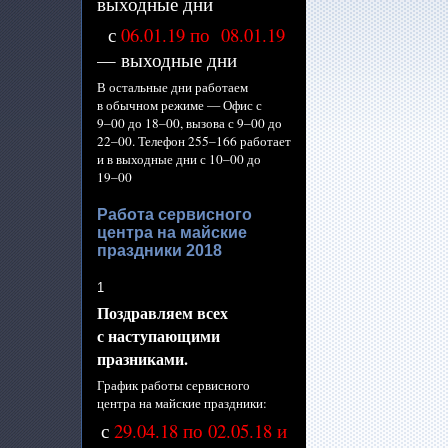
выходные дни
с
06.01.19 по 08.01.19
— выходные дни
В остальные дни работаем
в обычном
режиме —
Офис с
9–00 до
18–00,
вызова с
9–00 до
22–00.
Телефон
255–166 работает
и
в выходные
дни с
10–00 до
19–00
Работа сервисного
центра на майские
праздники 2018
1
Поздравляем всех
с наступающими
празниками.
График работы сервисного
центра
на майские
праздники:
с
29.04.18 по 02.05.18 и